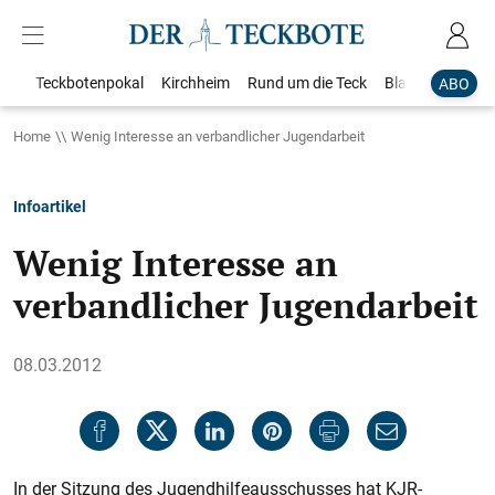
Teckbotenpokal
Kirchheim
Rund um die Teck
Blaulicht
Loka
ABO
Home
Wenig Interesse an verbandlicher Jugendarbeit
Infoartikel
Wenig Interesse an
verbandlicher Jugendarbeit
08.03.2012
In der Sitzung des Jugendhilfeausschusses hat KJR-