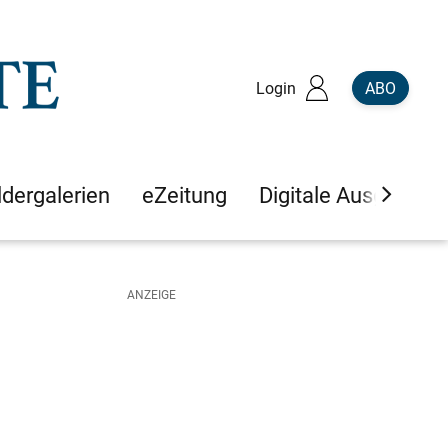
Login
ABO
ldergalerien
eZeitung
Digitale Ausgaben