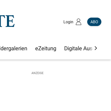
Login
ABO
ldergalerien
eZeitung
Digitale Ausgaben