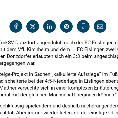
 TürkSV Donzdorf Jugendclub noch der FC Esslingen gr
 mit dem VfL Kirchheim und dem 1. FC Eislingen zwei 
rten Donzdorfer erlaubten sich ein 3:3 beim angesch
tergegangen war.
zeige-Projekt in Sachen „kalkulierte Aufstiege“ im Fu
d scheiterte bei der 4:5-Niederlage in Eislingen ebe
 Mattner versuchte sich in einer komplexen Erläuterung
inmal mit der gleichen Mannschaft beginnen können.“
d hochklassig spielendem und deshalb nachdrängend
Qualität. Aber immer wieder fielen, so der einstige Ober