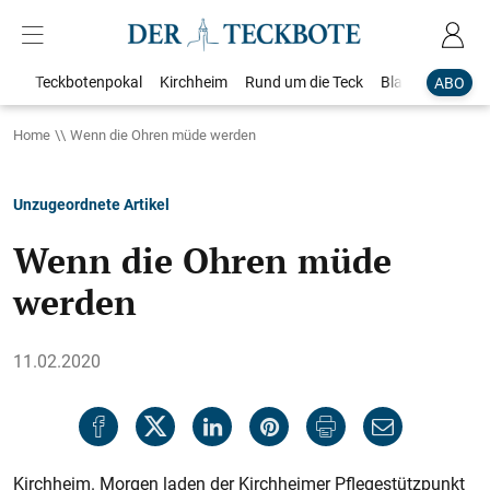
Teckbotenpokal
Kirchheim
Rund um die Teck
Blaulicht
Loka
ABO
Home
Wenn die Ohren müde werden
Unzugeordnete Artikel
Wenn die Ohren müde
werden
11.02.2020
Kirchheim. Morgen laden der Kirchheimer Pflegestützpunkt