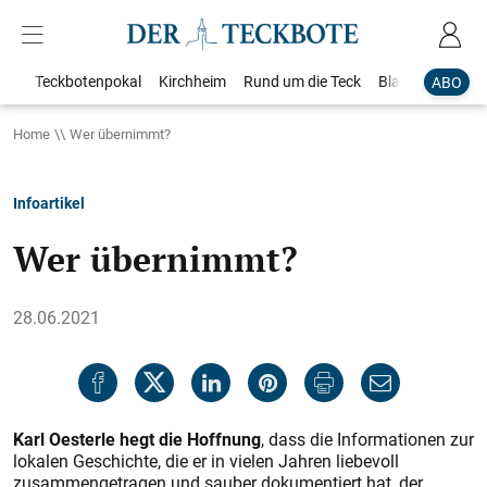
Teckbotenpokal
Kirchheim
Rund um die Teck
Blaulicht
Loka
ABO
Home
Wer übernimmt?
Infoartikel
Wer übernimmt?
28.06.2021
Karl Oesterle hegt die Hoffnung
, dass die Informationen zur
lokalen Geschichte, die er in vielen Jahren liebevoll
zusammengetragen und sauber dokumentiert hat, der