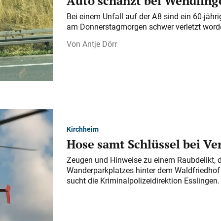
Auto schanzt bei Wendlinge
Bei einem Unfall auf der A 8 sind ein 60-jähr
am Donnerstagmorgen schwer verletzt word
Antje Dörr
Kirchheim
Hose samt Schlüssel bei V
Zeugen und Hinweise zu einem Raubdelikt, 
Wanderparkplatzes hinter dem Waldfriedhof a
sucht die Kriminalpolizeidirektion Esslingen.