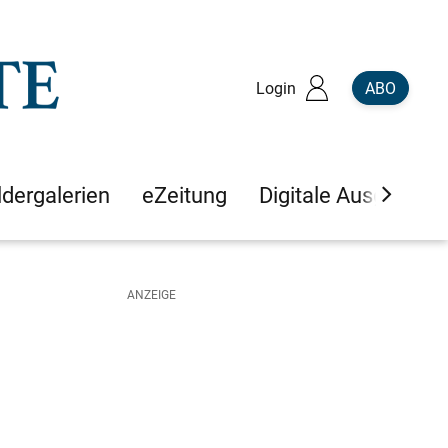
Login
ABO
ldergalerien
eZeitung
Digitale Ausgaben