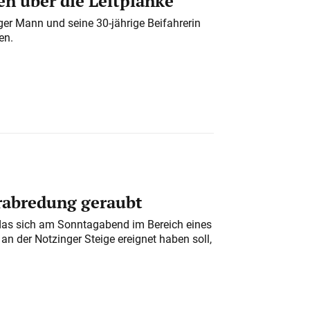
n über die Leitplanke
iger Mann und seine 30-jährige Beifahrerin
en.
erabredung geraubt
das sich am Sonntagabend im Bereich eines
n der Notzinger Steige ereignet haben soll,