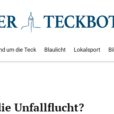
nd um die Teck
Blaulicht
Lokalsport
Bi
e Unfallflucht?