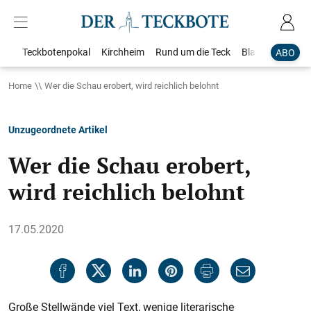
Teckbotenpokal
Kirchheim
Rund um die Teck
Blaulicht
Loka
ABO
Home
Wer die Schau erobert, wird reichlich belohnt
Unzugeordnete Artikel
Wer die Schau erobert,
wird reichlich belohnt
17.05.2020
Große Stellwände viel Text, wenige literarische