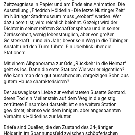
Zeitzeugnisse in Papier und am Ende eine Animation: Die
Ausstellung „Friedrich Hölderlin - Die letzte Nürtinger Zeit“
im Nürtinger Stadtmuseum muss „erobert“ werden. Wer
dazu bereit ist, wird reichlich belohnt. Gezeigt wird der
Dichter in seiner reifsten Schaffensphase und in seiner
Zerrissenheit, wenig lebenstauglich, aber von großer
Geisteskraft - rund ein Jahr, bevor sein Weg in die Tübinger
Anstalt und den Turm führte. Ein Überblick über die
Stationen:
Mit einem Albpanorama zur Ode „Rückkehr in die Heimat“
geht es los. Dann die erste Station: Wie war er eigentlich?
Wie kann man den gut aussehenden, ehrgeizigen Sohn aus
gutem Hause charakterisieren?
Der ausweglosen Liebe zur verheirateten Susette Gontard,
deren Tod ein Meilenstein auf dem Weg in die geistig
zerrüttete Einsamkeit darstellt, ist eine weitere Station
gewidmet, ebenso wie dem innigen, aber angespannten
Verhältnis Hölderlins zur Mutter.
Briefe sind Quellen, die den Zustand des 34-jährigen
Hölderlin im Spannungsfeld zwischen schöpferischen