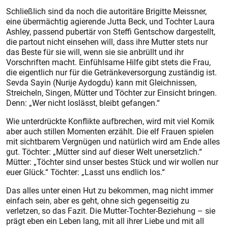
Schließlich sind da noch die autoritäre Brigitte Meissner,
eine übermächtig agierende Jutta Beck, und Tochter Laura
Ashley, passend pubertär von Steffi Gentschow dargestellt,
die partout nicht einsehen will, dass ihre Mutter stets nur
das Beste für sie will, wenn sie sie anbrüllt und ihr
Vorschriften macht. Einfühlsame Hilfe gibt stets die Frau,
die eigentlich nur für die Getränkeversorgung zuständig ist.
Sevda Sayin (Nurije Aydogdu) kann mit Gleichnissen,
Streicheln, Singen, Mütter und Töchter zur Einsicht bringen.
Denn: „Wer nicht loslässt, bleibt gefangen.“
Wie unterdrückte Konflikte aufbrechen, wird mit viel Komik
aber auch stillen Momenten erzählt. Die elf Frauen spielen
mit sichtbarem Vergnügen und natürlich wird am Ende alles
gut. Töchter: „Mütter sind auf dieser Welt unersetzlich.“
Mütter: „Töchter sind unser bestes Stück und wir wollen nur
euer Glück.“ Töchter: „Lasst uns endlich los.“
Das alles unter einen Hut zu bekommen, mag nicht immer
einfach sein, aber es geht, ohne sich gegenseitig zu
verletzen, so das Fazit. Die Mutter-Tochter-Beziehung – sie
prägt eben ein Leben lang, mit all ihrer Liebe und mit all