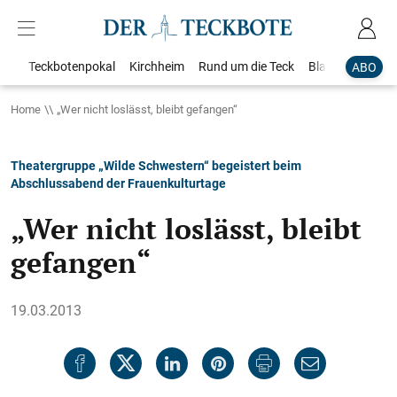
Teckbotenpokal
Kirchheim
Rund um die Teck
Blaulicht
Loka
ABO
Home
„Wer nicht loslässt, bleibt gefangen“
Theatergruppe „Wilde Schwestern“ begeistert beim
Abschlussabend der Frauenkulturtage
„Wer nicht loslässt, bleibt
gefangen“
19.03.2013