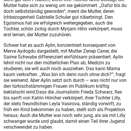
Mutter habe sich zu wenig um sie gekümmert. „Dafür bis du
doch selbstständig geworden“, meint die Mutter, deren
Ichbezogenheit Gabrielle Schuler gut rüberbringt. Den
Egoismus hat sie erfolgreich weitergegeben, auch die
Tochter, schön zickig durch Myrjam Hihn verkörpert, muss
erst lernen, der Mutter zuzuhören.
Schwer hat es auch Aylin, konzent­riert konsequent von
Merve Aydogdu dargestellt, mit Mutter Zenep Caner, die
Saime Schwabe differenziert einfühlsam präsentiert. Aylin
lehnt nicht nur den mütterlichen Plan ab, Medizin zu
studieren, sie will auch noch ausziehen. Das kann Mama
kaum verkraften. „Was bin ich denn noch ohne dich?“, fragt
sie weinend. Aber Aylin setzt sich durch – was nicht nur von
den türkischstämmigen Frauen im Publikum kräftig
beklatscht wird.Dass die Journalistin Frieda Schwarz, fies
bis sanft von Katrin Hörcher verkörpert, ihrer Tochter Lilly,
der stets freundlichen Leyla Vasirova, ständig vorwirft, zu
früh ein Kind bekommen zu haben, stellt sich als Projektion
heraus: Auch die Mutter war noch sehr jung, als sie mit Lilly
schwanger wurde und glaubt, damit einen Teil ihrer Jugend
verschwendet zu haben.