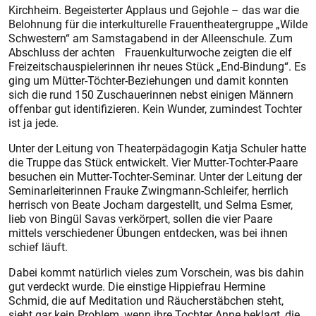
Kirchheim. Begeisterter Applaus und Gejohle – das war die
Belohnung für die interkulturelle Frauentheatergruppe „Wilde
Schwestern“ am Samstagabend in der Alleenschule. Zum
Abschluss der achten Frauenkulturwoche zeigten die elf
Freizeitschauspielerinnen ihr neues Stück „End-Bindung“. Es
ging um Mütter-Töchter-Beziehungen und damit konnten
sich die rund 150 Zuschauerinnen nebst einigen Männern
offenbar gut identifizieren. Kein Wunder, zumindest Tochter
ist ja jede.
Unter der Leitung von Theaterpädagogin Katja Schuler hatte
die Truppe das Stück entwickelt. Vier Mutter-Tochter-Paare
besuchen ein Mutter-Tochter-Seminar. Unter der Leitung der
Seminarleiterinnen Frauke Zwingmann-Schleifer, herrlich
herrisch von Beate Jocham dargestellt, und Selma Esmer,
lieb von Bingül Savas verkörpert, sollen die vier Paare
mittels verschiedener Übungen entdecken, was bei ihnen
schief läuft.
Dabei kommt natürlich vieles zum Vorschein, was bis dahin
gut verdeckt wurde. Die einstige Hippiefrau Hermine
Schmid, die auf Meditation und Räucherstäbchen steht,
sieht gar kein Problem, wenn ihre Tochter Anne beklagt, die