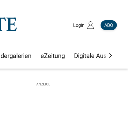
Login
ABO
ldergalerien
eZeitung
Digitale Ausgaben