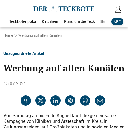
Teckbotenpokal
Kirchheim
Rund um die Teck
Blaulicht
Loka
ABO
Home
Werbung auf allen Kanälen
Unzugeordnete Artikel
Werbung auf allen Kanälen
15.07.2021
Von Samstag an bis Ende August läuft die gemeinsame
Kampagne von Kliniken und Ärzteschaft im Kreis. In
Zeitungsanzeigen, auf Großplakaten und in sozialen Medien