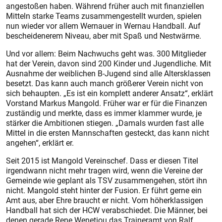
angestoßen haben. Während früher auch mit finanziellen
Mitteln starke Teams zusammengestellt wurden, spielen
nun wieder vor allem Wernauer in Wernau Handball. Auf
bescheidenerem Niveau, aber mit Spaß und Nestwärme.
Und vor allem: Beim Nachwuchs geht was. 300 Mitglieder
hat der Verein, davon sind 200 Kinder und Jugendliche. Mit
Ausnahme der weiblichen B-Jugend sind alle Altersklassen
besetzt. Das kann auch manch größerer Verein nicht von
sich behaupten. „Es ist ein komplett anderer Ansatz“, erklärt
Vorstand Markus Mangold. Früher war er für die Finanzen
zuständig und merkte, dass es immer klammer wurde, je
stärker die Ambitionen stiegen. „Damals wurden fast alle
Mittel in die ersten Mannschaften gesteckt, das kann nicht
angehen“, erklärt er.
Seit 2015 ist Mangold Vereinschef. Dass er diesen Titel
irgendwann nicht mehr tragen wird, wenn die Vereine der
Gemeinde wie geplant als TSV zusammengehen, stört ihn
nicht. Mangold steht hinter der Fusion. Er führt gerne ein
Amt aus, aber Ehre braucht er nicht. Vom höherklassigen
Handball hat sich der HCW verabschiedet. Die Männer, bei
denen gerade Rene Wenetiou das Traineramt von Ralf