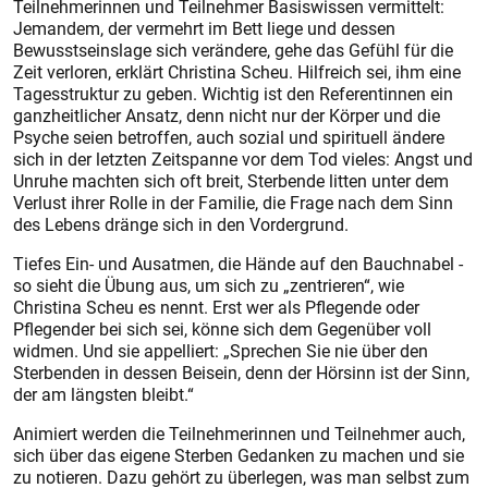
Teilnehmerinnen und Teilnehmer Basiswissen vermittelt:
Jemandem, der vermehrt im Bett liege und dessen
Bewusstseinslage sich verändere, gehe das Gefühl für die
Zeit verloren, erklärt Christina Scheu. Hilfreich sei, ihm eine
Tagesstruktur zu geben. Wichtig ist den Referentinnen ein
ganzheitlicher Ansatz, denn nicht nur der Körper und die
Psyche seien betroffen, auch sozial und spirituell ändere
sich in der letzten Zeitspanne vor dem Tod vieles: Angst und
Unruhe machten sich oft breit, Sterbende litten unter dem
Verlust ihrer Rolle in der Familie, die Frage nach dem Sinn
des Lebens dränge sich in den Vordergrund.
Tiefes Ein- und Ausatmen, die Hände auf den Bauchnabel -
so sieht die Übung aus, um sich zu „zentrieren“, wie
Christina Scheu es nennt. Erst wer als Pflegende oder
Pflegender bei sich sei, könne sich dem Gegenüber voll
widmen. Und sie appelliert: „Sprechen Sie nie über den
Sterbenden in dessen Beisein, denn der Hörsinn ist der Sinn,
der am längsten bleibt.“
Animiert werden die Teilnehmerinnen und Teilnehmer auch,
sich über das eigene Sterben Gedanken zu machen und sie
zu notieren. Dazu gehört zu überlegen, was man selbst zum