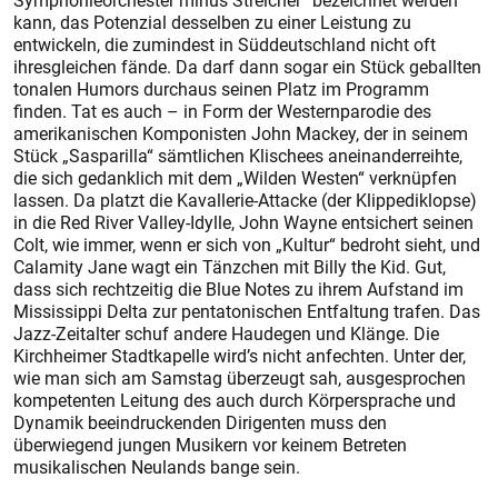
Symphonieorchester minus Streicher“ bezeichnet werden
kann, das Potenzial desselben zu einer Leistung zu
entwickeln, die zumindest in Süddeutschland nicht oft
ihresgleichen fände. Da darf dann sogar ein Stück geballten
tonalen Humors durchaus seinen Platz im Programm
finden. Tat es auch – in Form der Westernparodie des
amerikanischen Komponisten John Mackey, der in seinem
Stück „Sasparilla“ sämtlichen Klischees aneinanderreihte,
die sich gedanklich mit dem „Wilden Westen“ verknüpfen
lassen. Da platzt die Kavallerie-Attacke (der Klippediklopse)
in die Red River Valley-Idylle, John Wayne entsichert seinen
Colt, wie immer, wenn er sich von „Kultur“ bedroht sieht, und
Calamity Jane wagt ein Tänzchen mit Billy the Kid. Gut,
dass sich rechtzeitig die Blue Notes zu ihrem Aufstand im
Mississippi Delta zur pentatonischen Entfaltung trafen. Das
Jazz-Zeitalter schuf andere Haudegen und Klänge. Die
Kirchheimer Stadtkapelle wird’s nicht anfechten. Unter der,
wie man sich am Samstag überzeugt sah, ausgesprochen
kompetenten Leitung des auch durch Körpersprache und
Dynamik beeindruckenden Dirigenten muss den
überwiegend jungen Musikern vor keinem Betreten
musikalischen Neulands bange sein.