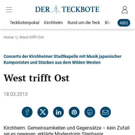
Teckbotenpokal
Kirchheim
Rund um die Teck
Blaulicht
Loka
ABO
Home
West trifft Ost
Concerto der Kirchheimer Stadtkapelle mit Musik japanischer
Komponisten und Stücken aus dem Wilden Westen
West trifft Ost
18.03.2013
Kirchheim. Gemeinsamkeiten und Gegensätze – kein Zufall
sei es gewesen, erklärte Moderatorin Stephanie