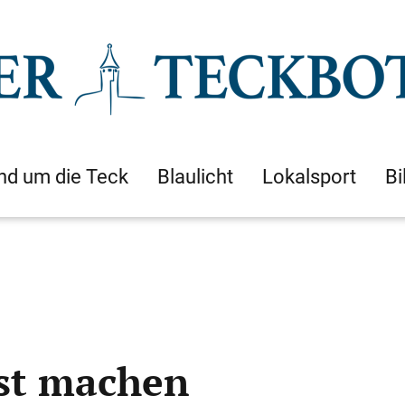
nd um die Teck
Blaulicht
Lokalsport
Bi
ust machen