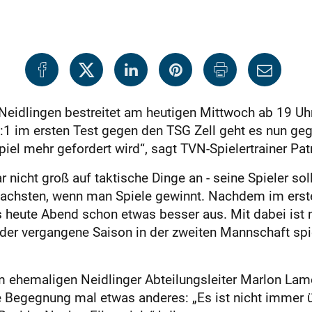
 Neidlingen bestreitet am heutigen Mittwoch ab 19 Uh
1 im ersten Test gegen den TSG Zell geht es nun gege
l mehr gefordert wird“, sagt TVN-Spielertrainer Patr
icht groß auf taktische Dinge an - seine Spieler sol
chsten, wenn man Spiele gewinnt. Nachdem im ersten
s heute Abend schon etwas besser aus. Mit dabei ist
der vergangene Saison in der zweiten Mannschaft spie
m ehemaligen Neidlinger Abteilungsleiter Marlon Lam
se Begegnung mal etwas anderes: „Es ist nicht immer ü