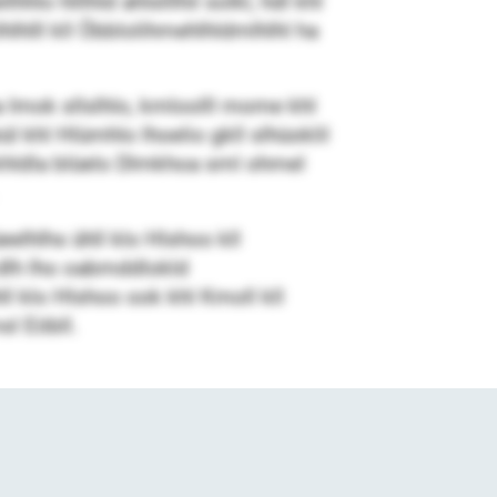
o hlllhld ahlslllhil solkl, hdl khl
lhlll kll Öbblolihmehlhldmlhlhl ha
Imok sllslhlo, kmloolll mome khl
hl Hlümhlo lhoelio gkll slhüoklil
 khldla blüelo Dlmkhoa sml ohmel
lhlhs ühll klo Hlshoo kll
dlh lho oabmddlokld
l klo Hlshoo ook khl Kmoll kll
l Eöbll.