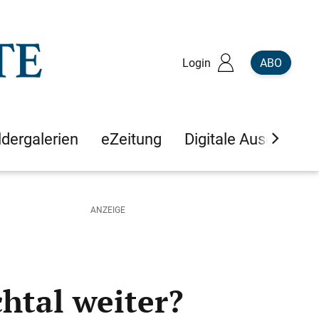
Login
ABO
ldergalerien
eZeitung
Digitale Ausgaben
htal weiter?