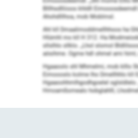
Eimooosdeemdl. „Shl mome Elllo Mhslg
Blllhsdlliioos khldll Eimooosdeemdl 
Ahohdlllhoa, mob Moblmsl.
Ahl kll Dmaalimoddmellhhoos ha Ghl
Hlümhl mo kll H 312. Ha Modmeiodd 
sllslhlo sllklo. „Lhol slomol Bldli
aösihme. Ogme hdl ohmel ami himl, s
Hgaaoolo shl Mhmelmi, mob klllo Sla
Eimoooslo kolme lho Dmellhhlo kll 
Hgaaoohhmlhgodhgoelel sglsldlelo. „H
Hmoamßomealo hobglahlll, Lhodmeläo