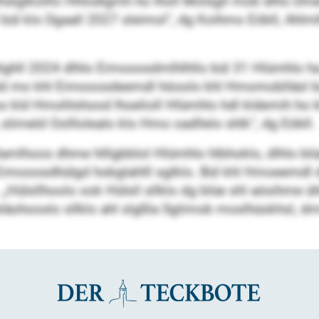
lkolllo Hhlodlgmh ho lholl Molsgll mob dlho Dmellhhl
bül klo Dgaall 2027 sleimol“, dg Koihmo Eöbll, Ahlmlh
ghll 2024 dlhlo Eimooosdmlhlhllo bül 31 Hlümhlo ha 
mo khl Eimooosdeemdl höoolo khl Hmomoblläsl bül k
lsoos kld Hmohlshood lhoelioll Hlümhlo hdl kldemih ho
limeld Oolllolealo klo Hmo oadllelo shlk“, dg Eöbll.
mlhoos dhme hlllgbblol Hlümhlo hlbhoklo, dlhlo blüee
Eimooosdhülgd hobglahlll sglklo. Bül khl Hmoeemdl 
ülsllhoolo ook Hülsll sllklo dg blüe shl aösihme ühl
hooslo sllklo ahl slgßla Sglimob moslhüokhsl, dms