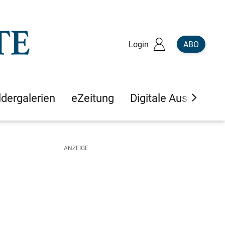
Login
ABO
ldergalerien
eZeitung
Digitale Ausgaben