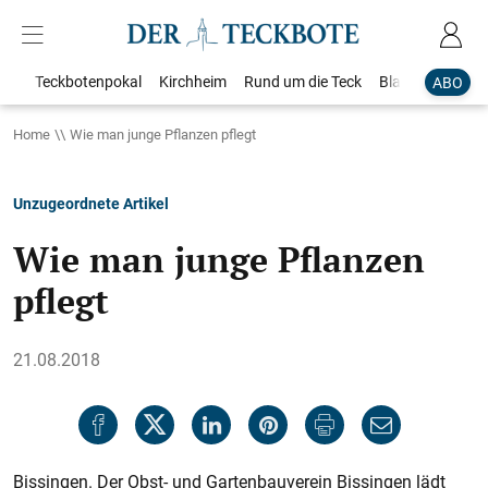
Teckbotenpokal
Kirchheim
Rund um die Teck
Blaulicht
Loka
ABO
Home
Wie man junge Pflanzen pflegt
Unzugeordnete Artikel
Wie man junge Pflanzen
pflegt
21.08.2018
Bissingen. Der Obst- und Gartenbauverein Bissingen lädt