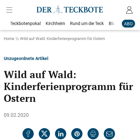
Teckbotenpokal
Kirchheim
Rund um die Teck
Blaulicht
Loka
ABO
Home
Wild auf Wald: Kinderferienprogramm für Ostern
Unzugeordnete Artikel
Wild auf Wald:
Kinderferienprogramm für
Ostern
09.02.2020