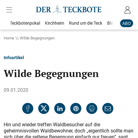
Teckbotenpokal
Kirchheim
Rund um die Teck
Blaulicht
Loka
ABO
Home
Wilde Begegnungen
Infoartikel
Wilde Begegnungen
09.01.2020
Hin und wieder treffen Waldbesucher auf die
geheimnisvollen Waldbewohner, doch „eigentlich sollte man
sich über die seltene Begegnung einfach nur freuen“, sagt