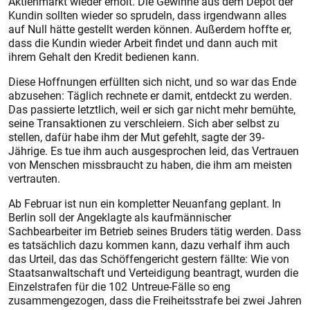
Aktienmarkt wieder erholt. Die Gewinne aus dem Depot der
Kundin sollten wieder so sprudeln, dass irgendwann alles
auf Null hätte gestellt werden können. Außerdem hoffte er,
dass die Kundin wieder Arbeit findet und dann auch mit
ihrem Gehalt den Kredit bedienen kann.
Diese Hoffnungen erfüllten sich nicht, und so war das Ende
abzusehen: Täglich rechnete er damit, entdeckt zu werden.
Das passierte letztlich, weil er sich gar nicht mehr bemühte,
seine Transaktionen zu verschleiern. Sich aber selbst zu
stellen, dafür habe ihm der Mut gefehlt, sagte der 39-
Jährige. Es tue ihm auch ausgesprochen leid, das Vertrauen
von Menschen missbraucht zu haben, die ihm am meisten
vertrauten.
Ab Februar ist nun ein kompletter Neuanfang geplant. In
Berlin soll der Angeklagte als kaufmännischer
Sachbearbeiter im Betrieb seines Bruders tätig werden. Dass
es tatsächlich dazu kommen kann, dazu verhalf ihm auch
das Urteil, das das Schöffengericht gestern fällte: Wie von
Staatsanwaltschaft und Verteidigung beantragt, wurden die
Einzelstrafen für die 102 Untreue-Fälle so eng
zusammengezogen, dass die Freiheitsstrafe bei zwei Jahren