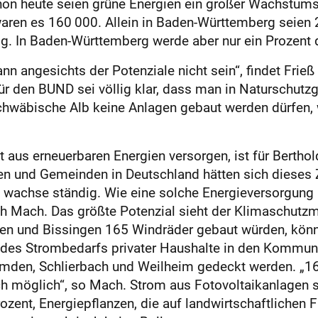
hon heute seien grüne Energien ein großer Wachstums
aren es 160 000. Allein in Baden-Württemberg seien
ig. In Baden-Württemberg werde aber nur ein Prozent 
nn angesichts der Potenziale nicht sein“, findet Frie
r den BUND sei völlig klar, dass man in Naturschutz
hwäbische Alb keine Anlagen gebaut werden dürfen, w
us erneuerbaren Energien versorgen, ist für Berthold
n und Gemeinden in Deutschland hätten sich dieses Zie
wachse ständig. Wie eine solche Ener­gieversorgung 
ich Mach. Das größte Potenzial sieht der Klima­schut
n und Bissingen 165 Windräder gebaut würden, könn
 des Strombedarfs privater Haushalte in den Kommu
mden, Schlier­bach und Weilheim gedeckt werden. „16
ch möglich“, so Mach. Strom aus Fotovoltaikanlagen 
rozent, ­Energiepflanzen, die auf landwirtschaftlichen