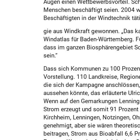
Augen einen Wettbewerbsvorteil. Sc
Menschen beschäftigt seien. 2004 w
Beschäftigten in der Windtechnik tät
­gie aus Windkraft gewonnen. „Das ka
Windatlas für Baden-Württemberg. Fü
dass im ganzen Bio­sphärengebiet Sc
sein.“
Dass sich Kommunen zu 100 Prozent a
Vorstellung. 110 Landkreise, Regione
die sich der Kampagne anschlössen, 
aussehen könnte, das erläuterte Ulr
Wenn auf den Gemarkungen Lenninge
Strom erzeugt und somit 91 Prozent
Kirchheim, Lenningen, Notzingen, Oh
genehmigt, aber sie wären theoretis
beitragen, Strom aus Bioabfall 6,6 P