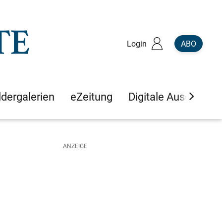
Login
ABO
ldergalerien
eZeitung
Digitale Ausgaben