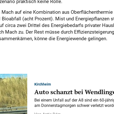
zenario praktisch keine Rolle.
 Mach auf eine Kombination aus Oberflächenthermie (
Bioabfall (acht Prozent). Mist und Energiepflanzen st
circa zwei Drittel des Energiebedarfs privater Hau
lrich Mach zu. Der Rest müsse durch Effizienzsteigeru
usammenkämen, könne die Energiewende gelingen.
Kirchheim
Auto schanzt bei Wendlinge
Bei einem Unfall auf der A 8 sind ein 60-jähr
am Donnerstagmorgen schwer verletzt word