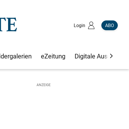
Login
ABO
ldergalerien
eZeitung
Digitale Ausgaben