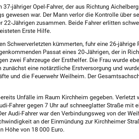
ein 37-jähriger Opel-Fahrer, der aus Richtung Aichelber
gewesen war. Der Mann verlor die Kontrolle über sein
2-Jährigen zusammen. Beide Fahrer erlitten schwere
isteten Erste Hilfe.
n Schwerverletzten kümmerten, fuhr eine 26-jährige P
gegenkommenden Passat eines 20-Jährigen, der in Ric
en zwei Fahrzeuge der Ersthelfer. Die Frau wurde ebenf
en zunächst eine notärztliche Erstversorgung und wurd
räfte und die Feuerwehr Weilheim. Der Gesamtsachsch
reits Unfälle im Raum Kirchheim gegeben. Verletzt 
Audi-Fahrer gegen 7 Uhr auf schneeglatter Straße mit 
 Der Audi-Fahrer war den Verbindungsweg von der We
hwindigkeit an der Einmündung zur Kirchheimer Stra
n Höhe von 18 000 Euro.