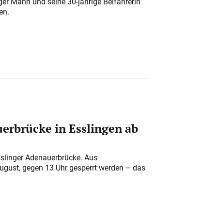
iger Mann und seine 30-jährige Beifahrerin
en.
erbrücke in Esslingen ab
sslinger Adenauerbrücke. Aus
August, gegen 13 Uhr gesperrt werden – das