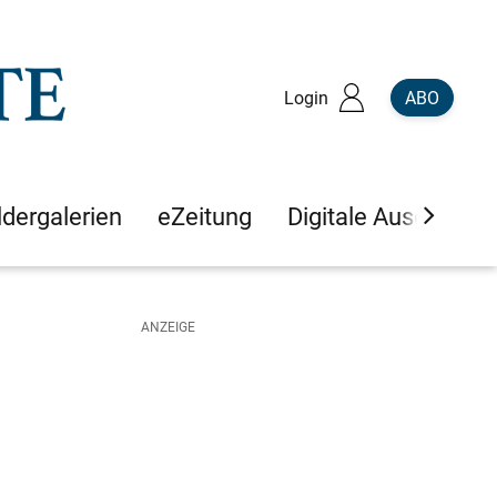
Login
ABO
ldergalerien
eZeitung
Digitale Ausgaben