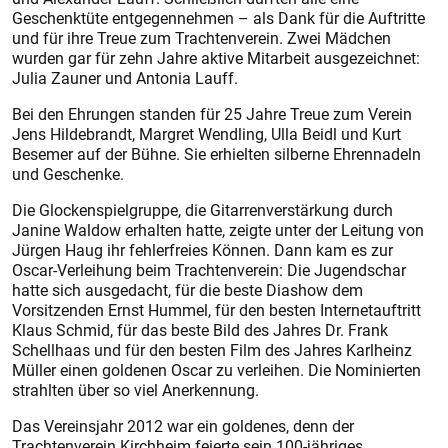
Geschenktüte entgegennehmen – als Dank für die Auftritte
und für ihre Treue zum Trachtenverein. Zwei Mädchen
wurden gar für zehn Jahre aktive Mitarbeit ausgezeichnet:
Julia Zauner und Antonia Lauff.
Bei den Ehrungen standen für 25 Jahre Treue zum Verein
Jens Hildebrandt, Margret Wendling, Ulla Beidl und Kurt
Besemer auf der Bühne. Sie erhielten silberne Ehrennadeln
und Geschenke.
Die Glockenspielgruppe, die Gitarrenverstärkung durch
Janine Waldow erhalten hatte, zeigte unter der Leitung von
Jürgen Haug ihr fehlerfreies Können. Dann kam es zur
Oscar-Verleihung beim Trachtenverein: Die Jugendschar
hatte sich ausgedacht, für die beste Diashow dem
Vorsitzenden Ernst Hummel, für den besten Internetauftritt
Klaus Schmid, für das beste Bild des Jahres Dr. Frank
Schellhaas und für den besten Film des Jahres Karlheinz
Müller einen goldenen Oscar zu verleihen. Die Nominierten
strahlten über so viel Anerkennung.
Das Vereinsjahr 2012 war ein goldenes, denn der
Trachtenverein Kirchheim feierte sein 100-jähriges