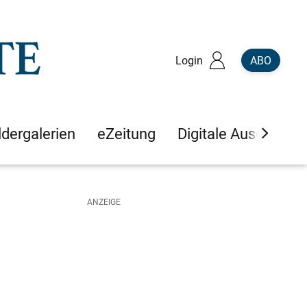
Login
ABO
ldergalerien
eZeitung
Digitale Ausgaben