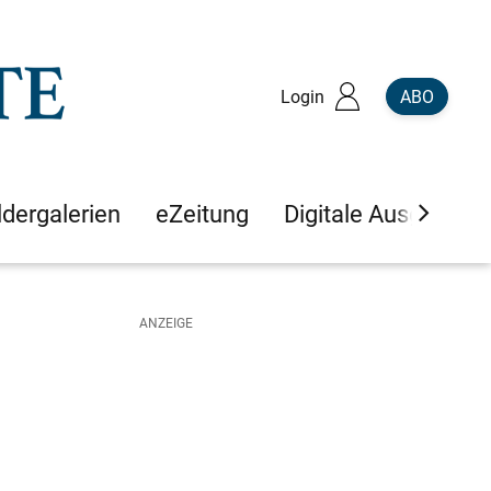
Login
ABO
ldergalerien
eZeitung
Digitale Ausgaben