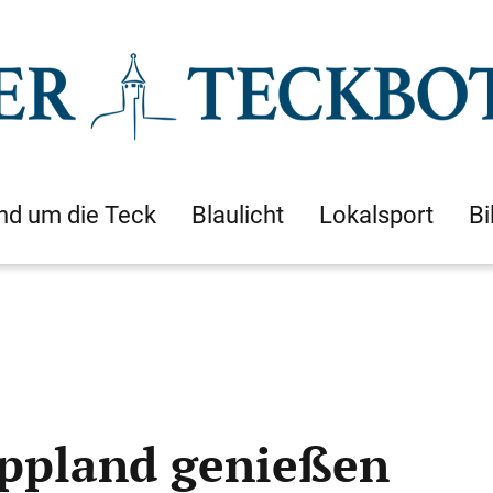
nd um die Teck
Blaulicht
Lokalsport
Bi
appland genießen