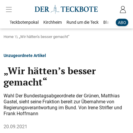
Teckbotenpokal
Kirchheim
Rund um die Teck
Blaulicht
Loka
ABO
Home
„Wir hätten’s besser gemacht“
Unzugeordnete Artikel
„Wir hätten’s besser
gemacht“
Wahl Der Bundestagsabgeordnete der Grünen, Matthias
Gastel, sieht seine Fraktion bereit zur Übernahme von
Regierungsverantwortung im Bund. Von Irene Strifler und
Frank Hoffmann
20.09.2021