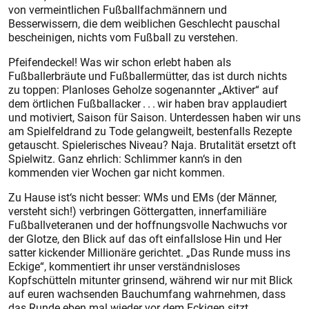
von vermeintlichen Fußballfachmännern und
Besserwissern, die dem weiblichen Geschlecht pauschal
bescheinigen, nichts vom Fußball zu verstehen.
Pfeifendeckel! Was wir schon erlebt haben als
Fußballerbräute und Fußballermütter, das ist durch nichts
zu toppen: Planloses Geholze sogenannter „Aktiver“ auf
dem örtlichen Fußballacker . . . wir haben brav applaudiert
und motiviert, Saison für Saison. Unterdessen haben wir uns
am Spielfeldrand zu Tode gelangweilt, bestenfalls Rezepte
getauscht. Spielerisches Niveau? Naja. Brutalität ersetzt oft
Spielwitz. Ganz ehrlich: Schlimmer kann‘s in den
kommenden vier Wochen gar nicht kommen.
Zu Hause ist‘s nicht besser: WMs und EMs (der Männer,
versteht sich!) verbringen Göttergatten, innerfamiliäre
Fußballveteranen und der hoffnungsvolle Nachwuchs vor
der Glotze, den Blick auf das oft einfallslose Hin und Her
satter kickender Millionäre gerichtet. „Das Runde muss ins
Eckige“, kommentiert ihr unser verständnisloses
Kopfschütteln mitunter grinsend, während wir nur mit Blick
auf euren wachsenden Bauchumfang wahrnehmen, dass
das Runde eben mal wieder vor dem Eckigen sitzt.