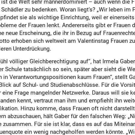
ge ist die Welt sehr männerdominiert – auch wenn die
Schädler zu bedenken. Woran liegt‘s? „Wir leben im Pat
indet sie als wichtige Einrichtung, weil er einerseit
leme der Frauen lenkt. Andererseits gibt er Frauen d
e neue Erscheinung, die ihr in Bezug auf Frauenrechte
Motto erhoben sich weltweit am Valentinstag Frauen 
eren Unterdrückung.
l völliger Gleichberechtigung auf“, hat Irmela Gaber
 Schule tatsächlich so sein, später aber sieht die We
in Verantwortungspositionen kaum Frauen“, stellt Gab
r Blick auf Schul- und Studienabschlüsse. Für die V
 eine Frage mangelnder Netzwerke. Daraus will sie ke
anden kennt, vertraut man ihm und empfiehlt ihn weit
ikation. Hinzu komme, dass Frauen oft nicht darstellte
ern abzuschauen, hält Gaber für den falschen Weg: „Ni
ie zusammen. Für sie ist klar, dass es auf das Mitei
auenquote ein wenig nachgeholfen werden könnte. „Wic