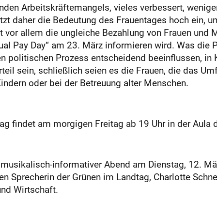
enden Arbeitskräftemangels, vieles verbessert, weniger
ätzt daher die Bedeutung des Frauentages hoch ein, u
t vor allem die ungleiche Bezahlung von Frauen und Mä
l Pay Day“ am 23. März informieren wird. Was die Polit
 politischen Prozess entscheidend beeinflussen, in K
teil sein, schließlich seien es die Frauen, die das Umf
Kindern oder bei der Betreuung alter Menschen.
ag findet am morgigen Freitag ab 19 Uhr in der Aula d
usikalisch-informativer Abend am Dienstag, 12. Mär
chen Sprecherin der Grünen im Landtag, Charlotte Sch
und Wirtschaft.