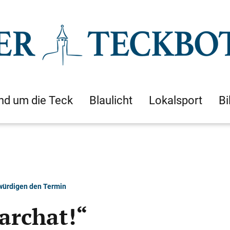
nd um die Teck
Blaulicht
Lokalsport
Bi
 würdigen den Termin
archat!“