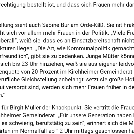
rechtigung bestellt ist, und dass sich Frauen mehr d
llung sieht auch Sabine Bur am Orde-Käß. Sie ist Fra
sich vor allem mehr Frauen in der Politik. „Viele Fr
berall“, weiß sie, dass es an Einsatzbereitschaft nicht
ukturen liegen. „Die Art, wie Kommunalpolitik gemacht
enfreundlich“, gibt sie zu bedenken. Junge Mütter kö
ich bis 23 Uhr hinziehen, weiß sie aus eigener leidvo
uenquote von 20 Prozent im Kirchheimer Gemeinderat
fliche Gleichstellung anbelangt, setzt sie große Ho
t versorgt sind, werden sich mehr Frauen früher in d
.“
r Birgit Müller der Knackpunkt. Sie vertritt die Frauen
rchheimer Gemeinderat. „Für unsere Generation haben
 es schwierig, berufstätig zu sein“, erinnert sich die 
rten im Normalfall ab 12 Uhr mittags geschlossen ha