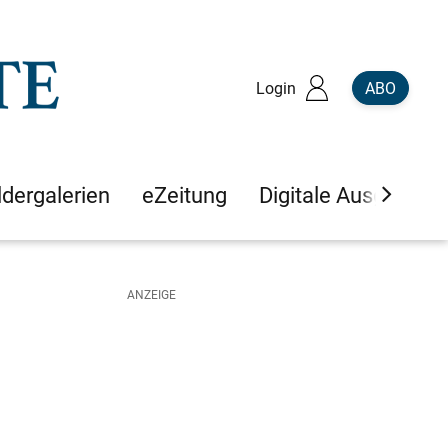
Login
ABO
ldergalerien
eZeitung
Digitale Ausgaben