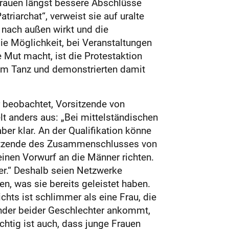
 Frauen längst bessere Abschlüsse
riarchat“, verweist sie auf uralte
s nach außen wirkt und die
ie Möglichkeit, bei Veranstaltungen
 Mut macht, ist die Protestaktion
zum Tanz und demonstrierten damit
 beobachtet, Vorsitzende von
lt anders aus: „Bei mittelständischen
er klar. An der Qualifikation könne
orsitzende des Zusammenschlusses von
inen Vorwurf an die Männer richten.
er.“ Deshalb seien Netzwerke
n, was sie bereits geleistet haben.
chts ist schlimmer als eine Frau, die
nander beider Geschlechter ankommt,
htig ist auch, dass junge Frauen