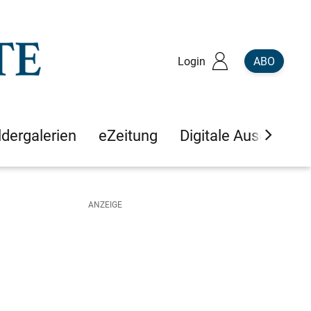
Login
ABO
ldergalerien
eZeitung
Digitale Ausgaben