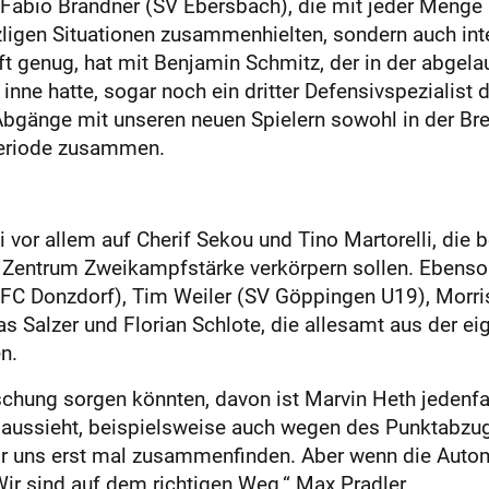
 Fabio Brandner (SV Ebersbach), die mit jeder Meng
zligen Situationen zusammenhielten, sondern auch int
t genug, hat mit Benjamin Schmitz, der in der abge
r inne hatte, sogar noch ein dritter Defensivspezialis
bgänge mit unseren neuen Spielern sowohl in der Breit
rperiode zusammen.
vor allem auf Cherif Sekou und Tino Martorelli, die b
Zentrum Zweikampfstärke verkörpern sollen. Ebenso n
FC Donzdorf), Tim Weiler (SV Göppingen U19), Morri
ias Salzer und Florian Schlote, die allesamt aus der
n.
chung sorgen könnten, davon ist Marvin Heth jedenfal
ch aussieht, beispielsweise auch wegen des Punktabzu
ir uns erst mal zusammenfinden. Aber wenn die Auto
 Wir sind auf dem richtigen Weg.“ Max Pradler