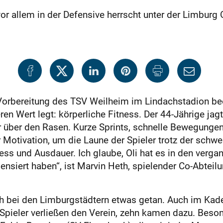
or allem in der Defensive herrscht unter der Limburg
 Vorbereitung des TSV Weilheim im Lindachstadion beo
ren Wert legt: körperliche Fitness. Der 44-Jährige j
r über den Rasen. Kurze Sprints, schnelle Bewegunge
er Motivation, um die Laune der Spieler trotz der schw
itness und Ausdauer. Ich glaube, Oli hat es in den ver
ensiert haben“, ist Marvin Heth, spielender Co-Abteilu
ich bei den Limburgstädtern etwas getan. Auch im Kad
 Spieler verließen den Verein, zehn kamen dazu. Bes