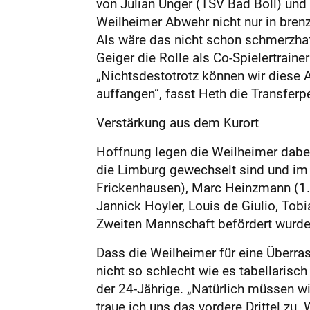
von Julian Unger (TSV Bad Boll) und
Weilheimer Abwehr nicht nur in bren
Als wäre das nicht schon schmerzhaf
Geiger die Rolle als Co-Spielertraine
„Nichtsdestotrotz können wir diese A
auffangen“, fasst Heth die Transfe
Verstärkung aus dem Kurort
Hoffnung legen die Weilheimer dabei 
die Limburg gewechselt sind und im 
Frickenhausen), Marc Heinzmann (1.
Jannick Hoyler, Louis de Giulio, Tob
Zweiten Mannschaft befördert wurde
Dass die Weilheimer für eine Überras
nicht so schlecht wie es tabellaris
der 24-Jährige. „Natürlich müssen w
traue ich uns das vordere Drittel zu.