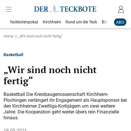
Teckbotenpokal
Kirchheim
Rund um die Teck
Blaulicht
Loka
ABO
Home
„Wir sind noch nicht fertig“
Basketball
„Wir sind noch nicht
fertig“
Basketball Die Kreisbaugenossenschaft Kirchheim-
Plochingen verlängert ihr Engagement als Hauptsponsor bei
den Kirchheimer Zweitliga-Korbjägern um zwei weitere
Jahre. Die Kooperation geht weiter übers rein Finanzielle
hinaus.
19.05.2021