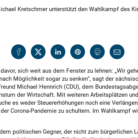
 Michael Kretschmer unterstützt den Wahlkampf des 
davor, sich weit aus dem Fens­ter zu lehnen: „Wir ge
 nach Möglichkeit sogar zu senken“, sagt der sächsis
ifreund Michael Hennrich (CDU), dem Bundestagsabg
hstum der Wirtschaft. Mit weiteren Arbeitsplätzen un
auche es weder Steuererhöhungen noch eine Verlänge
n der Corona-Pandemie zu schultern. Im Wahlkampf wi
dem politischen Gegner, der nicht zum bürgerlichen La