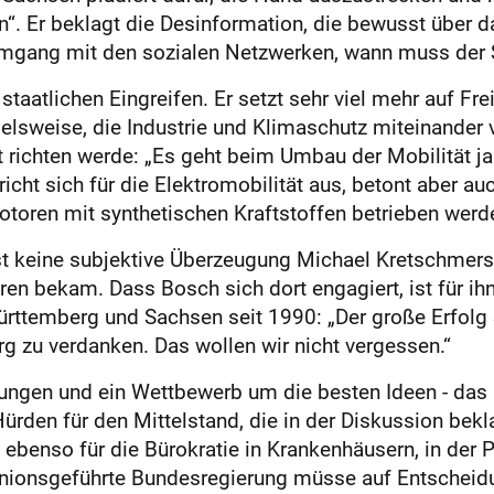
. Er beklagt die Desinformation, die bewusst über das
 Umgang mit den sozialen Netzwerken, wann muss der S
m staatlichen Eingreifen. Er setzt sehr viel mehr auf Fre
ielsweise, die Industrie und Klimaschutz miteinander
 richten werde: „Es geht beim Umbau der Mobilität ja
icht sich für die Elektromobilität aus, betont aber a
toren mit synthetischen Kraftstoffen betrieben werd
 ist keine subjektive Überzeugung Michael Kretschmers.
n bekam. Dass Bosch sich dort engagiert, ist für ihn 
temberg und Sachsen seit 1990: „Der große Erfolg S
 zu verdanken. Das wollen wir nicht vergessen.“
gungen und ein Wettbewerb um die besten Ideen - da
ürden für den Mittelstand, die in der Diskussion bekl
ebenso für die Bürokratie in Krankenhäusern, in der P
unionsgeführte Bundesregierung müsse auf Entscheidu