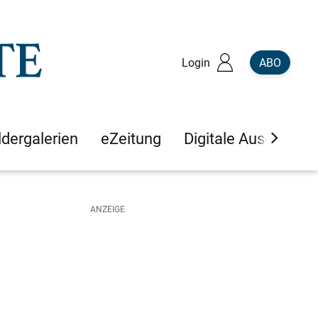
Login
ABO
ldergalerien
eZeitung
Digitale Ausgaben