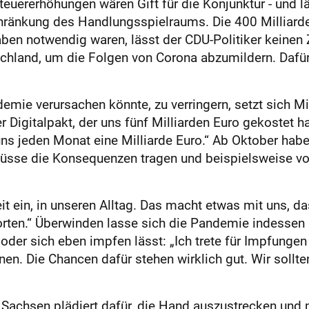
Steuererhöhungen wären Gift für die Konjunktur - und l
hränkung des Handlungsspielraums. Die 400 Milliarde
ben notwendig waren, lässt der CDU-Politiker keine
schland, um die Folgen von Corona abzumildern. Dafü
emie verursachen könnte, zu verringern, setzt sich M
r Digitalpakt, der uns fünf Milliarden Euro gekostet 
uns jeden Monat eine Milliarde Euro.“ Ab Oktober habe
üsse die Konsequenzen tragen und beispielsweise von
it ein, in unseren Alltag. Das macht etwas mit uns, da
orten.“ Überwinden lasse sich die Pandemie indessen
oder sich eben impfen lässt: „Ich trete für Impfungen
en. Die Chancen dafür stehen wirklich gut. Wir soll
 Sachsen plädiert dafür, die Hand auszustrecken und 