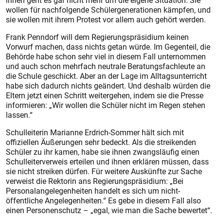
ihnen geht es gar nicht mehr um die eigene Situation. Sie
wollen für nachfolgende Schülergenerationen kämpfen, und
sie wollen mit ihrem Protest vor allem auch gehört werden.
Frank Penndorf will dem Regierungspräsidium keinen
Vorwurf machen, dass nichts getan würde. Im Gegenteil, die
Behörde habe schon sehr viel in diesem Fall unternommen
und auch schon mehrfach neutrale Beratungsfachleute an
die Schule geschickt. Aber an der Lage im Alltagsunterricht
habe sich dadurch nichts geändert. Und deshalb würden die
Eltern jetzt einen Schritt weitergehen, indem sie die Presse
informieren: „Wir wollen die Schüler nicht im Regen stehen
lassen.“
Schulleiterin Marianne Erdrich-Sommer hält sich mit
offiziellen Äußerungen sehr bedeckt. Als die streikenden
Schüler zu ihr kamen, habe sie ihnen zwangsläufig einen
Schulleiterverweis erteilen und ihnen erklären müssen, dass
sie nicht streiken dürfen. Für weitere Auskünfte zur Sache
verweist die Rektorin ans Regierungspräsidium: „Bei
Personalangelegenheiten handelt es sich um nicht-
öffentliche Angelegenheiten.“ Es gebe in diesem Fall also
einen Personenschutz – „egal, wie man die Sache bewertet“.