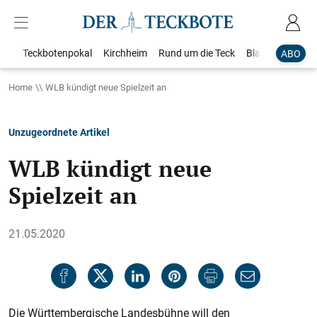
Teckbotenpokal
Kirchheim
Rund um die Teck
Blaulicht
Loka
ABO
Home
WLB kündigt neue Spielzeit an
Unzugeordnete Artikel
WLB kündigt neue
Spielzeit an
21.05.2020
Die Württembergische Landesbühne will den