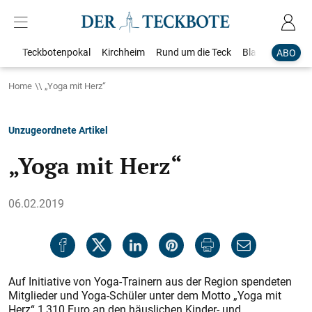
Teckbotenpokal
Kirchheim
Rund um die Teck
Blaulicht
Loka
ABO
Home
„Yoga mit Herz“
Unzugeordnete Artikel
„Yoga mit Herz“
06.02.2019
Auf Initiative von Yoga-Trainern aus der Region spendeten
Mitglieder und Yoga-Schüler unter dem Motto „Yoga mit
Herz“ 1 310 Euro an den häuslichen Kinder- und