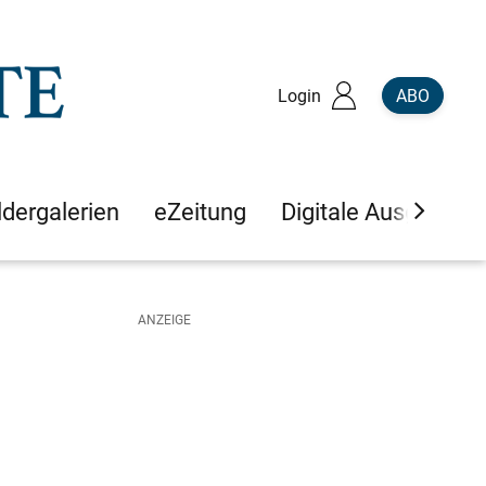
Login
ABO
ldergalerien
eZeitung
Digitale Ausgaben