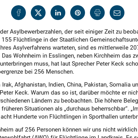
er Asylbewerberzahlen, der seit einiger Zeit zu beoba
155 Flüchtlinge in der Staatlichen Gemeinschaftsunte
res Asylverfahrens warteten, sind es mittlerweile 207.
as Wohnheim in Esslingen, neben Kirchheim das zweit
e unterbringen muss, hat laut Sprecher Peter Keck sch
Obergrenze bei 256 Menschen.
k, Afghanistan, Indien, China, Pakistan, Somalia und
ter Keck. Warum das so ist, darüber möchte er nicht 
chiedenen Ländern zu beobachten. Die höhere Beleg
 früheren Situationen als „durchaus beherrschbar“. „I
cht Hunderte von Flüchtlingen in Sporthallen unterbrin
heim auf 256 Personen können wir uns nicht wirklich 
terwohlfahrt (AWO) für Flüchtlinge im Landkreis. Es s