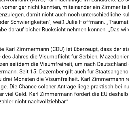
h vorher gar nicht kannten, miteinander ein Zimmer t
enzulegen, damit nicht auch noch unterschiedliche k
eder Schwierigkeiten“, weiß Julie Hoffmann. „Traumat
habe darauf bisher Rücksicht nehmen können. „Das wir
 Karl Zimmermann (CDU) ist überzeugt, dass der sta
te des Jahres die Visumpflicht für Serbien, Mazedoni
tzen seitdem die Visumfreiheit, um nach Deutschland e
mermann. Seit 15. Dezember gilt auch für Staatsangeh
 zu drei Monaten die Visumfreiheit. Karl Zimmermann r
e. Die Chance solcher Anträge liege praktisch bei nu
r viel Geld. Karl Zimmermann fordert die EU deshalb 
zahler nicht nachvollziehbar.“