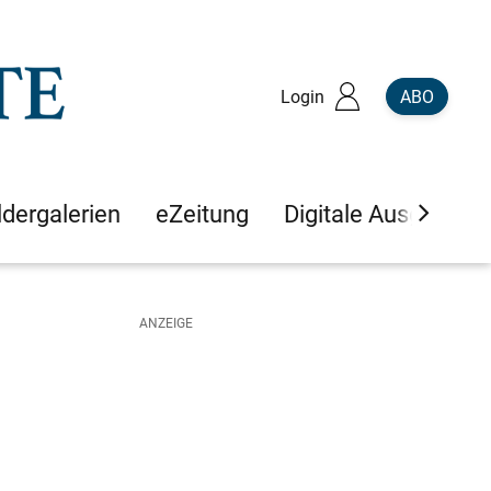
Login
ABO
ldergalerien
eZeitung
Digitale Ausgaben