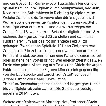
und ein Gespür für Rechenwege. Tatsächlich bringen die
Spieler nämlich ihre Figuren durch Multiplizieren, Addieren,
Dividieren und Subtrahieren in Richtung Spielplan-Mitte.
Welche Zahlen sie dafür verwenden dürfen, geben zwei
Würfel sowie die jeweilige Position der Figuren vor. Steht
eine Figur etwa auf Feld 11 und die Würfel zeigen die
Zahlen 2 und 3, wäre es zum Beispiel möglich, 11 mal 3 zu
rechnen, die Figur auf Feld 33 zu stellen und dann 2 zu
subtrahieren, um auf das rot umrandete Feld 31 zu
gelangen. Zwar ist das Spielfeld 101 das Ziel, doch rote
Zahlen sind Primzahlen - und immer, wenn man auf einer
Primzahl landet, bekommt man eine Karte, die einem sofort
oder später einen Vorteil bringt. Wer erreicht zuerst das Ziel?
Fazit: eine prima Mischung aus Taktik und Glück; der Ärger-
Faktor ist hoch, denn die Figuren können sich gegenseitig
von der Laufstrecke und zurück auf „Start“ schubsen.
„Prime Climb“ von Daniel Finkel ist bei
Thinkfun/Ravensburger erschienen und ist geeignet für ein
bis vier Spieler ab zehn Jahren. Die Spieldauer beträgt
ungefähr 20 Minuten.
Weitere empfehlenswerte Mathespiele: „Professor 3Stein“