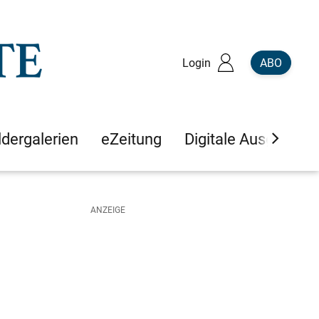
Login
ABO
ldergalerien
eZeitung
Digitale Ausgaben