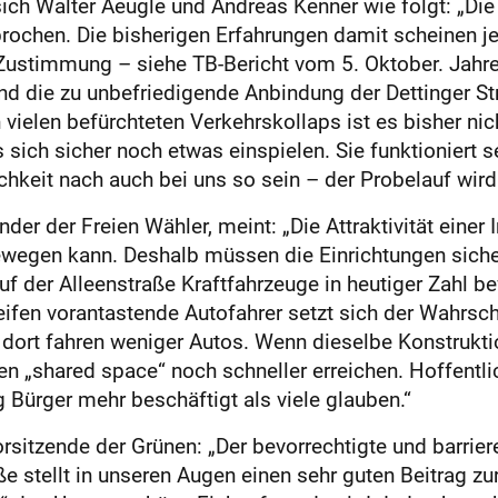
ch Walter Aeugle und Andreas Kenner wie folgt: „Die 
ochen. Die bisherigen Erfahrungen damit scheinen j
Zustimmung – siehe TB-Bericht vom 5. Oktober. Jahre
d die zu unbefriedigende Anbindung der Dettinger Str
vielen befürchteten Verkehrskollaps ist es bisher ni
sich sicher noch etwas einspielen. Sie funktioniert s
ichkeit nach auch bei uns so sein – der Probelauf wird
der der Freien Wähler, meint: „Die Attraktivität einer 
ewegen kann. Deshalb müssen die Einrichtun­gen siche
f der Alleenstraße Kraftfahrzeuge in heutiger Zahl b
eifen vorantastende Autofahrer setzt sich der Wahrsc
t, dort fahren weniger Autos. Wenn dieselbe Konstrukt
en „shared space“ noch schneller erreichen. Hoffentl
g Bürger mehr beschäftigt als viele glauben.“
rsitzende der Grünen: „Der bevorrechtigte und barrie
ße stellt in unseren Augen einen sehr guten Beitrag z