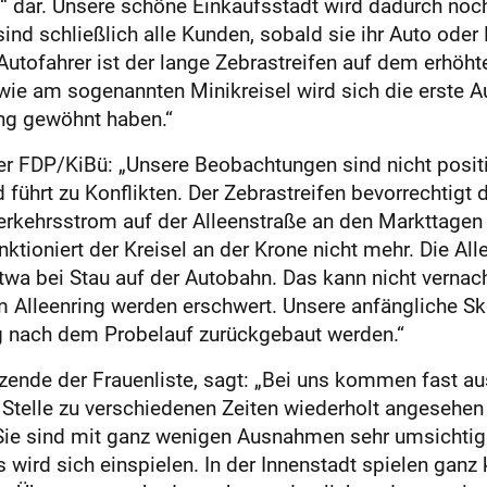
“ dar. Unsere schöne Einkaufsstadt wird dadurch noch 
nd schließlich alle Kunden, sobald sie ihr Auto oder
utofahrer ist der lange Zebrastreifen auf dem erhöht
e am sogenannten Minikreisel wird sich die erste Au
ng gewöhnt haben.“
r FDP/KiBü: „Unsere Beobachtungen sind nicht positiv
d führt zu Konflikten. Der Zebrastreifen bevorrechtigt
Verkehrsstrom auf der Alleenstraße an den Marktta
ktioniert der Kreisel an der Krone nicht mehr. Die All
twa bei Stau auf der Autobahn. Das kann nicht vernach
 Alleenring werden erschwert. Unsere anfängliche Ske
 nach dem Probelauf zurückgebaut werden.“
itzende der Frauenliste, sagt: „Bei uns kommen fast au
telle zu verschiedenen Zeiten wiederholt angesehen –
Sie sind mit ganz wenigen Ausnahmen sehr umsichti
 wird sich einspielen. In der Innenstadt spielen ganz