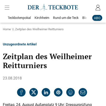
Teckbotenpokal
Kirchheim
Rund um die Teck
Blaulicht
Loka
ABO
Home
Zeitplan des Weilheimer Reitturniers
Unzugeordnete Artikel
Zeitplan des Weilheimer
Reitturniers
23.08.2018
Freitag, 24. August Außenplatz 9 Uhr: Dressurprüfung