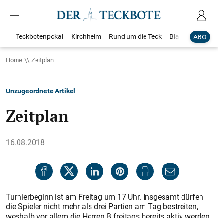
Teckbotenpokal
Kirchheim
Rund um die Teck
Blaulicht
Loka
ABO
Home
Zeitplan
Unzugeordnete Artikel
Zeitplan
16.08.2018
Turnierbeginn ist am Freitag um 17 Uhr. Insgesamt dürfen
die Spieler nicht mehr als drei Partien am Tag bestreiten,
weshalb vor allem die Herren B freitags bereits aktiv werden.