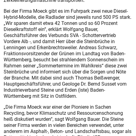
Zerkleinerungsmaschine transportiert.
Bei der Firma Moeck gibt es im Fuhrpark zwei neue Diesel-
Hybrid-Modelle, die Radlader sind jeweils rund 500 PS stark.
„Wir sparen damit etwa 42 Tonnen und so 60 Prozent
Dieselkraftstoff ein“, erklärt Wolfgang Bauer,
Geschäftsführer des Verbunds SVA - Schottervertrieb
Vordere Alb -, und damit Herr über die Steinbrüche in
Lenningen und Erkenbrechtsweiler. Andreas Schwarz,
Fraktionsvorsitzender der Grünen im Landtag von Baden-
Württemberg, besucht bei strahlendem Sonnenschein im
Rahmen seiner „Sommertermine im Wahlkreis“ diese zwei
Steinbrüche und informiert sich über die Sorgen und Nöte
der Branche. Mit dabei sind auch Thomas Beißwenger,
Hauptgeschäftsführer, und Geologe Dr. Bernd Susset vom
Industrieverband Steine und Erden (iste) Baden-
Württemberg mit Sitz in Ostfildern.
„Die Firma Moeck war einer der Pioniere in Sachen
Recycling, bevor Klimaschutz und Ressourcenschonung
heiß diskutiert wurden“, sagt Wolfgang Bauer. Die Steine
seiner Firma werden in vielen Bereichen verwendet, unter
anderem im Asphalt-, Beton- und Landschaftsbau, sogar als