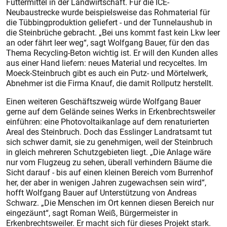
Futtermittel in der Landwirtschaft. Für die ICE-
Neubaustrecke wurde beispielsweise das Rohmaterial für
die Tübbingproduktion geliefert - und der Tunnelaushub in
die Steinbrüche gebracht. „Bei uns kommt fast kein Lkw leer
an oder fährt leer weg“, sagt Wolfgang Bauer, für den das
Thema Recycling-Beton wichtig ist. Er will den Kunden alles
aus einer Hand liefern: neues Material und recyceltes. Im
Moeck-Steinbruch gibt es auch ein Putz- und Mörtelwerk,
Abnehmer ist die Firma Knauf, die damit Rollputz herstellt.
Einen weiteren Geschäftszweig würde Wolfgang Bauer
gerne auf dem Gelände seines Werks in Erkenbrechtsweiler
einführen: eine Photovoltaikanlage auf dem renaturierten
Areal des Steinbruch. Doch das Esslinger Landratsamt tut
sich schwer damit, sie zu genehmigen, weil der Steinbruch
in gleich mehreren Schutzgebieten liegt. „Die Anlage wäre
nur vom Flugzeug zu sehen, überall verhindern Bäume die
Sicht darauf - bis auf einen kleinen Bereich vom Burrenhof
her, der aber in wenigen Jahren zugewachsen sein wird“,
hofft Wolfgang Bauer auf Unterstützung von Andreas
Schwarz. „Die Menschen im Ort kennen diesen Bereich nur
eingezäunt“, sagt Roman Weiß, Bürgermeister in
Erkenbrechtsweiler. Er macht sich für dieses Projekt stark.