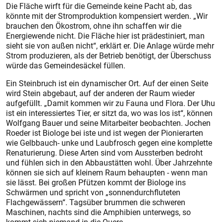
Die Fläche wirft für die Gemeinde keine Pacht ab, das
könnte mit der Stromproduktion kompensiert werden. „Wir
brauchen den Ökostrom, ohne ihn schaffen wir die
Energiewende nicht. Die Fläche hier ist prädestiniert, man
sieht sie von außen nicht“, erklärt er. Die Anlage würde mehr
Strom produzieren, als der Betrieb benötigt, der Überschuss
würde das Gemeindesäckel füllen.
Ein Steinbruch ist ein dynamischer Ort. Auf der einen Seite
wird Stein abgebaut, auf der anderen der Raum wieder
aufgefüllt. „Damit kommen wir zu Fauna und Flora. Der Uhu
ist ein interessiertes Tier, er sitzt da, wo was los ist“, können
Wolfgang Bauer und seine Mitarbeiter beobachten. Jochen
Roeder ist Biologe bei iste und ist wegen der Pionierarten
wie Gelbbauch- unke und Laubfrosch gegen eine komplette
Renaturierung. Diese Arten sind vom Aussterben bedroht
und fühlen sich in den Abbaustätten wohl. Über Jahrzehnte
können sie sich auf kleinem Raum behaupten - wenn man
sie lässt. Bei großen Pfützen kommt der Biologe ins
Schwärmen und spricht von „sonnendurchfluteten
Flachgewässern“. Tagsüber brummen die schweren
Maschinen, nachts sind die Amphibien unterwegs, so