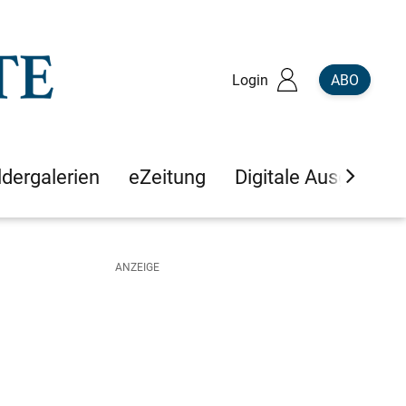
Login
ABO
ldergalerien
eZeitung
Digitale Ausgaben