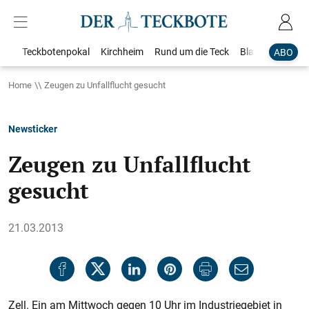
Teckbotenpokal
Kirchheim
Rund um die Teck
Blaulicht
Loka
ABO
Home
Zeugen zu Unfallflucht gesucht
Newsticker
Zeugen zu Unfallflucht
gesucht
21.03.2013
Zell. Ein am Mittwoch gegen 10 Uhr im Industriegebiet in