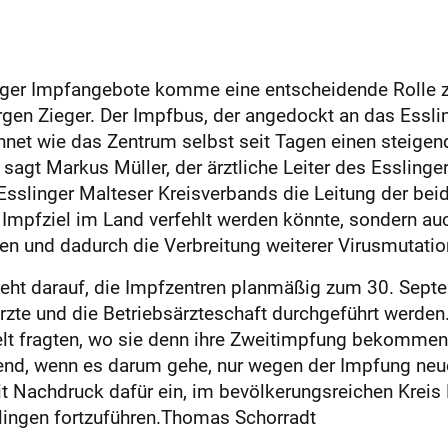
liger Impfangebote komme eine entscheidende Rolle z
gen Zieger. Der Impfbus, der angedockt an das Essl
hnet wie das Zen­trum selbst seit Tagen einen steigen
 sagt Markus Müller, der ärztliche Leiter des Esslin
sslinger Malteser Kreisverbands die Leitung der beid
as Impfziel im Land verfehlt werden könnte, sondern 
ten und dadurch die Verbreitung weiterer Virusmutati
eht darauf, die Impfzen­tren planmäßig zum 30. Sept
rzte und die Betriebsärzteschaft durchgeführt werden.
elt fragten, wo sie denn ihre Zweitimpfung bekommen 
ltend, wenn es darum gehe, nur wegen der Impfung ne
it Nachdruck dafür ein, im bevölkerungsreichen Kreis
lingen fortzuführen.Thomas Schorradt