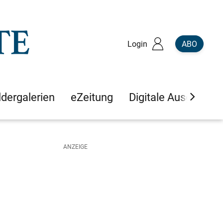
Login
ABO
ldergalerien
eZeitung
Digitale Ausgaben