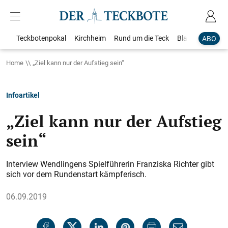
Teckbotenpokal
Kirchheim
Rund um die Teck
Blaulicht
Loka
ABO
Home
„Ziel kann nur der Aufstieg sein“
Infoartikel
„Ziel kann nur der Aufstieg
sein“
Interview Wendlingens Spielführerin Franziska Richter gibt
sich vor dem Rundenstart kämpferisch.
06.09.2019