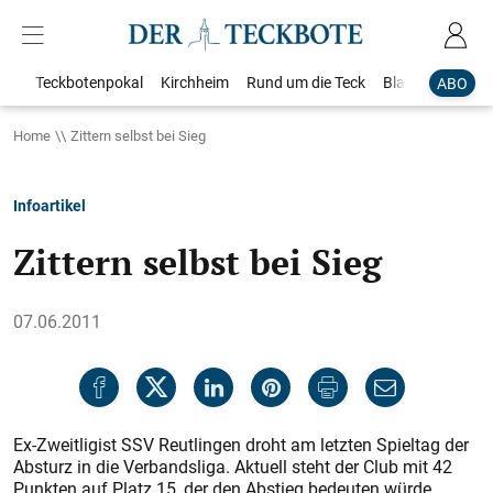
Teckbotenpokal
Kirchheim
Rund um die Teck
Blaulicht
Loka
ABO
Home
Zittern selbst bei Sieg
Infoartikel
Zittern selbst bei Sieg
07.06.2011
Ex-Zweitligist SSV Reutlingen droht am letzten Spieltag der
Absturz in die Verbandsliga. Aktuell steht der Club mit 42
Punkten auf Platz 15, der den Abstieg bedeuten würde.