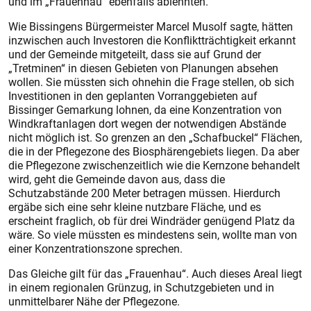
und im „Frauenhau“ ebenfalls ablehnten.
Wie Bissingens Bürgermeister Marcel Musolf sagte, hätten
inzwischen auch Investoren die Konfliktträchtigkeit erkannt
und der Gemeinde mitgeteilt, dass sie auf Grund der
„Tretminen“ in diesen Gebieten von Planungen absehen
wollen. Sie müssten sich ohnehin die Frage stellen, ob sich
Investitionen in den geplanten Vorranggebieten auf
Bissinger Gemarkung lohnen, da eine Konzentration von
Windkraftanlagen dort wegen der notwendigen Abstände
nicht möglich ist. So grenzen an den „Schafbuckel“ Flächen,
die in der Pflegezone des Biosphärengebiets liegen. Da aber
die Pflegezone zwischenzeitlich wie die Kernzone behandelt
wird, geht die Gemeinde davon aus, dass die
Schutzabstände 200 Meter betragen müssen. Hierdurch
ergäbe sich eine sehr kleine nutzbare Fläche, und es
erscheint fraglich, ob für drei Windräder genügend Platz da
wäre. So viele müssten es mindestens sein, wollte man von
einer Konzentrationszone sprechen.
Das Gleiche gilt für das „Frauenhau“. Auch dieses Areal liegt
in einem regionalen Grünzug, in Schutzgebieten und in
unmittelbarer Nähe der Pflegezone.