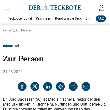
Teckbotenpokal
Kirchheim
Rund um die Teck
Blaulicht
Loka
ABO
Home
Zur Person
Infoartikel
Zur Person
24.03.2020
Dr. Jörg Sagasser (56) ist Medizinischer Direktor der drei
Medius-Kliniken in Kirchheim, Nürtingen und Ostfildern-Ruit.
Er ist gleichzeitig Mitglied im Verwaltungsstab des