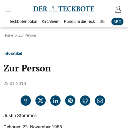
Teckbotenpokal
Kirchheim
Rund um die Teck
Blaulicht
Loka
ABO
Home
Zur Person
Infoartikel
Zur Person
23.01.2013
Justin Stommes
Geboren: 23. November 1988